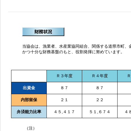
当協会は、漁業者、水産業協同組合、関係する道県市町、
かつ十分な財務基盤のもと、役割発揮に努めています。
Ｒ３年度
Ｒ４年度
Ｒ
出資金
８７
８７
内部留保
２１
２２
弁済能力比率
４５,４１７
５１,６７４
４
（注）