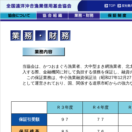
当協会は、かつおまぐろ漁業者、大中型まき網漁業者、北
入する際、金融機関に対して負担する債務を保証し、融資
この保証業務は、中小漁業融資保証法（昭和27年12月27
として運営されており、国、関係する道県市町からの強力
Ｒ３年度
Ｒ４年度
Ｒ
保証引受額
９７
７７
保 証 残 高
８５
７６